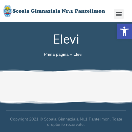
Deschide ba
Elevi
Prima pagină
»
Elevi
Copyright 2021 © Școala Gimnazială Nr.1 Pantelimon. Toate
drepturile rezervate.