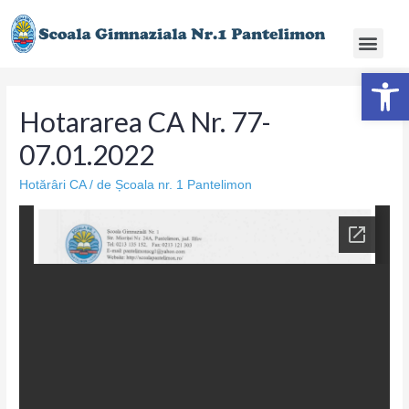
Deschide ba
Hotararea CA Nr. 77-
07.01.2022
Hotărâri CA
/ de
Școala nr. 1 Pantelimon