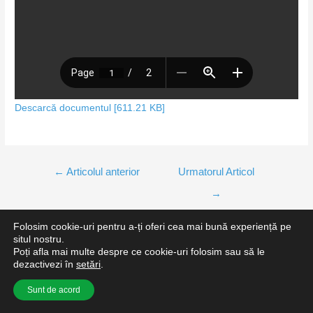
Descarcă documentul [611.21 KB]
←
Articolul anterior
Urmatorul Articol
→
Folosim cookie-uri pentru a-ți oferi cea mai bună experiență pe
situl nostru.
Poți afla mai multe despre ce cookie-uri folosim sau să le
Copyright 2021 © Școala Gimnazială Nr.1 Pantelimon. Toate
dezactivezi în
setări
.
drepturile rezervate.
Sunt de acord