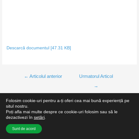
Descarcă documentul [47.31 KB]
←
Articolul anterior
Urmatorul Articol
→
Folosim cookie-uri pentru a-ți oferi cea mai bună experiență pe
situl nostru.
Poți afla mai multe despre ce cookie-uri folosim sau să le
Copyright 2021 © Școala Gimnazială Nr.1 Pantelimon. Toate
dezactivezi în
setări
.
drepturile rezervate.
Sunt de acord