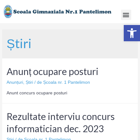
Deschide ba
Știri
Anunț ocupare posturi
Anunțuri
,
Știri
/ de
Școala nr. 1 Pantelimon
Anunt concurs ocupare posturi
Rezultate interviu concurs
informatician dec. 2023
Știri
/ de
Școala nr. 1 Pantelimon